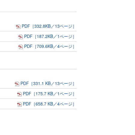
PDF［332.8KB／13ページ］
PDF［187.2KB／1ページ］
PDF［709.6KB／4ページ］
PDF［331.1 KB／13ページ］
PDF［175.7 KB／1ページ］
PDF［658.7 KB／4ページ］