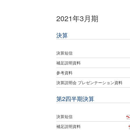
2021年3月期
決算
決算短信
補足説明資料
参考資料
決算説明会 プレゼンテーション資料
第2四半期決算
決算短信
補足説明資料