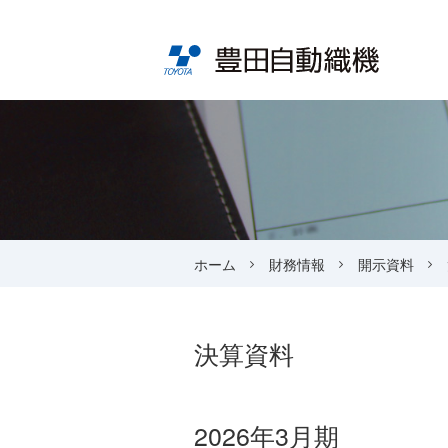
ホーム
財務情報
開示資料
決算資料
2026年3月期