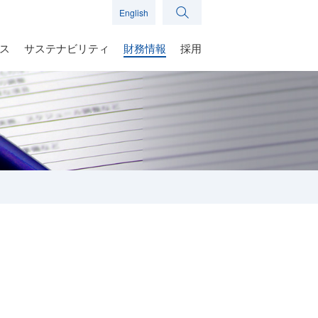
English
ス
サステナビリティ
財務情報
採用