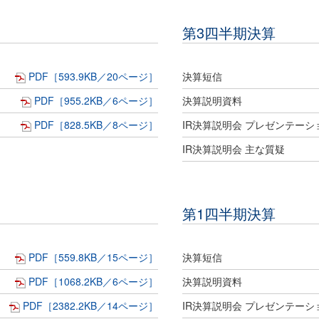
第3四半期決算
PDF［593.9KB／20ページ］
決算短信
PDF［955.2KB／6ページ］
決算説明資料
PDF［828.5KB／8ページ］
IR決算説明会 プレゼンテーシ
IR決算説明会 主な質疑
第1四半期決算
PDF［559.8KB／15ページ］
決算短信
PDF［1068.2KB／6ページ］
決算説明資料
PDF［2382.2KB／14ページ］
IR決算説明会 プレゼンテーシ