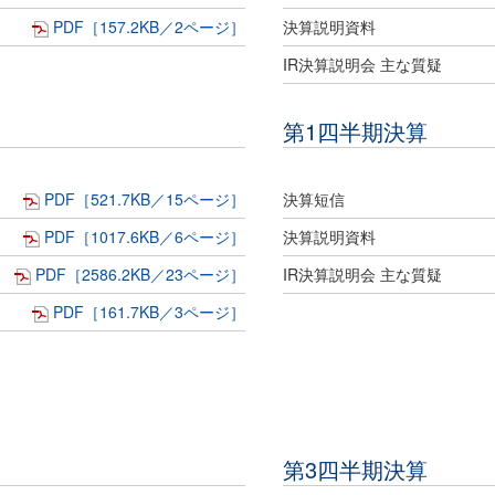
PDF［157.2KB／2ページ］
決算説明資料
IR決算説明会 主な質疑
第1四半期決算
PDF［521.7KB／15ページ］
決算短信
PDF［1017.6KB／6ページ］
決算説明資料
PDF［2586.2KB／23ページ］
IR決算説明会 主な質疑
PDF［161.7KB／3ページ］
第3四半期決算