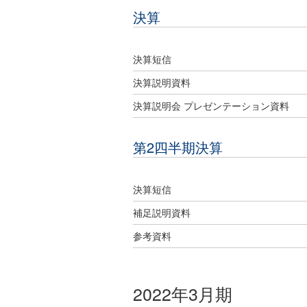
決算
決算短信
決算説明資料
決算説明会 プレゼンテーション資料
第2四半期決算
決算短信
補足説明資料
参考資料
2022年3月期