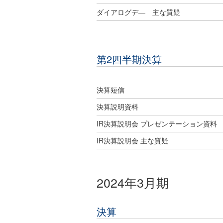
ダイアログデ― 主な質疑
第2四半期決算
決算短信
決算説明資料
IR決算説明会 プレゼンテーション資料
IR決算説明会 主な質疑
2024年3月期
決算