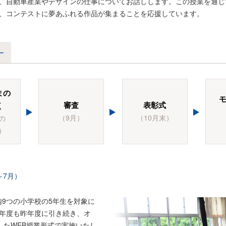
、自動車産業やデザインの仕事についてお話しします。この授業を通じ
、コンテストに夢あふれる作品が集まることを応援しています。
ー
まの
審査
表彰式
く
（9月）
（10月末）
の
）
～7月）
内9つの小学校の5年生を対象に
年度も昨年度に引き続き、オ
したWEB授業形式で実施いたし