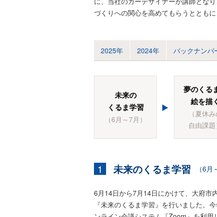
に、当社のカーデザイナーが講師となり
づくりへの関心を高めてもらうとともに
2025年
2024年
バックナンバ
夢のくる
未来の
絵を描
くるま学習
（夏休み
（6月～7月）
自由課題
1
未来のくるま学習
（6月
6月14日から7月14日にかけて、大府市
『未来のくるま学習』を行いました。今
ンライン会議システム『Zoom』を利用