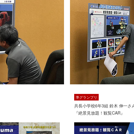
準グランプリ
共長小学校6年3組 鈴木 伸一さ
『絶景見放題！観覧CAR』