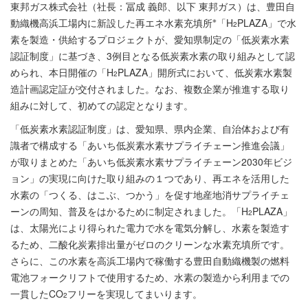
東邦ガス株式会社（社長：冨成 義郎、以下 東邦ガス）は、豊田自
※
動織機高浜工場内に新設した再エネ水素充填所
「H
PLAZA」で水
2
素を製造・供給するプロジェクトが、愛知県制定の「低炭素水素
認証制度」に基づき、3例目となる低炭素水素の取り組みとして認
められ、本日開催の「H
PLAZA」開所式において、低炭素水素製
2
造計画認定証が交付されました。なお、複数企業が推進する取り
組みに対して、初めての認定となります。
「低炭素水素認証制度」は、愛知県、県内企業、自治体および有
識者で構成する「あいち低炭素水素サプライチェーン推進会議」
が取りまとめた「あいち低炭素水素サプライチェーン2030年ビジ
ョン」の実現に向けた取り組みの１つであり、再エネを活用した
水素の「つくる、はこぶ、つかう」を促す地産地消サプライチェ
ーンの周知、普及をはかるために制定されました。「H
PLAZA」
2
は、太陽光により得られた電力で水を電気分解し、水素を製造す
るため、二酸化炭素排出量がゼロのクリーンな水素充填所です。
さらに、この水素を高浜工場内で稼働する豊田自動織機製の燃料
電池フォークリフトで使用するため、水素の製造から利用までの
一貫したCO
フリーを実現してまいります。
2