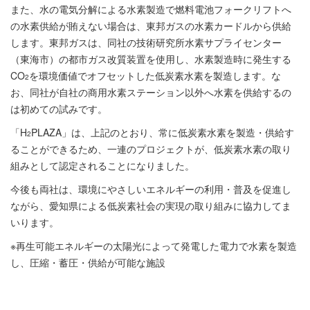
また、水の電気分解による水素製造で燃料電池フォークリフトへ
の水素供給が賄えない場合は、東邦ガスの水素カードルから供給
します。東邦ガスは、同社の技術研究所水素サプライセンター
（東海市）の都市ガス改質装置を使用し、水素製造時に発生する
CO
を環境価値でオフセットした低炭素水素を製造します。な
2
お、同社が自社の商用水素ステーション以外へ水素を供給するの
は初めての試みです。
「H
PLAZA」は、上記のとおり、常に低炭素水素を製造・供給す
2
ることができるため、一連のプロジェクトが、低炭素水素の取り
組みとして認定されることになりました。
今後も両社は、環境にやさしいエネルギーの利用・普及を促進し
ながら、愛知県による低炭素社会の実現の取り組みに協力してま
いります。
※再生可能エネルギーの太陽光によって発電した電力で水素を製造
し、圧縮・蓄圧・供給が可能な施設