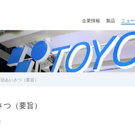
企業情報
製品
ニュー
長年頭あいさつ（要旨）
いさつ（要旨）
営