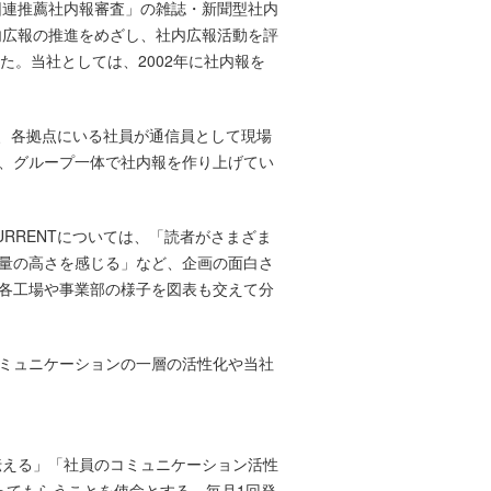
団連推薦社内報審査」の雑誌・新聞型社内
内広報の推進をめざし、社内広報活動を評
。当社としては、2002年に社内報を
え、各拠点にいる社員が通信員として現場
、グループ一体で社内報を作り上げてい
RRENTについては、「読者がさまざま
量の高さを感じる」など、企画の面白さ
各工場や事業部の様子を図表も交えて分
ミュニケーションの一層の活性化や当社
に伝える」「社員のコミュニケーション活性
ってもらうことを使命とする。毎月1回発