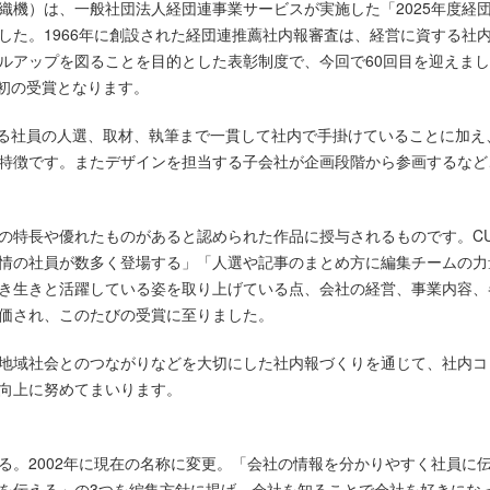
織機）は、一般社団法人経団連事業サービスが実施した「2025年度経
した。1966年に創設された経団連推薦社内報審査は、経営に資する社
ルアップを図ることを目的とした表彰制度で、今回で60回目を迎えました
、初の受賞となります。
上げる社員の人選、取材、執筆まで一貫して社内で手掛けていることに加
特徴です。またデザインを担当する子会社が企画段階から参画するなど
の特長や優れたものがあると認められた作品に授与されるものです。CU
情の社員が数多く登場する」「人選や記事のまとめ方に編集チームの力
き生きと活躍している姿を取り上げている点、会社の経営、事業内容、
価され、このたびの受賞に至りました。
地域社会とのつながりなどを大切にした社内報づくりを通じて、社内コ
向上に努めてまいります。
有する。2002年に現在の名称に変更。「会社の情報を分かりやすく社員
を伝える」の3つを編集方針に掲げ、会社を知ることで会社を好きにな