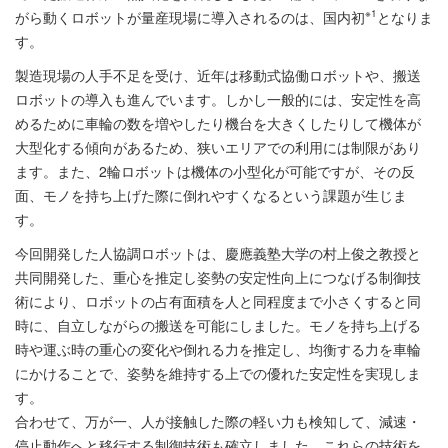
※1
がら動くロボットが量産現場に導入されるのは、国内初
となりま
す。
製造現場の人手不足を受け、近年は移動式協働ロボットや、搬送
ロボットの導入も進んでいます。しかし一般的には、安定性を高
めるために車輪の数を増やしたり機台を大きくしたりして機体が
大型化する傾向があるため、狭いエリアでの利用には制限があり
ます。また、2輪ロボットは機体の小型化が可能ですが、その反
面、モノを持ち上げた際に倒れやすくなるという課題が生じま
す。
今回開発した人協調ロボットは、慶應義塾大学の村上俊之教授と
共同開発した、重心を推定し姿勢の安定性向上につなげる制御技
術により、ロボットの占有面積を人と同程度まで小さくすると同
時に、自立しながらの搬送を可能にしました。モノを持ち上げる
時や運ぶ時の重心の変化や倒れる力を推定し、均衡する力を車輪
にかけることで、姿勢を維持する上での優れた安定性を実現しま
す。
合わせて、万が一、人が接触した際の軽い力も検知して、減速・
停止動作へと移行する制御技術も確立しました。これらの技術を