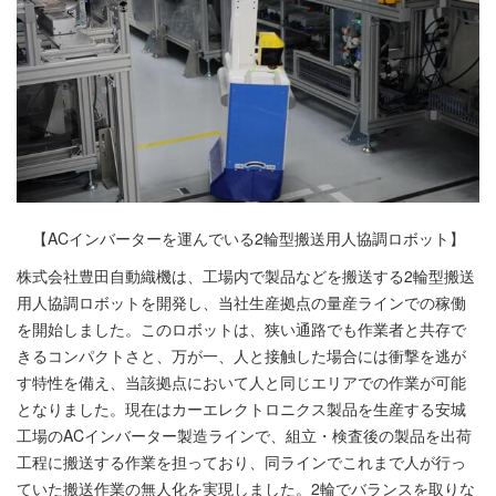
【ACインバーターを運んでいる2輪型搬送用人協調ロボット】
株式会社豊田自動織機は、工場内で製品などを搬送する2輪型搬送
用人協調ロボットを開発し、当社生産拠点の量産ラインでの稼働
を開始しました。このロボットは、狭い通路でも作業者と共存で
きるコンパクトさと、万が一、人と接触した場合には衝撃を逃が
す特性を備え、当該拠点において人と同じエリアでの作業が可能
となりました。現在はカーエレクトロニクス製品を生産する安城
工場のACインバーター製造ラインで、組立・検査後の製品を出荷
工程に搬送する作業を担っており、同ラインでこれまで人が行っ
ていた搬送作業の無人化を実現しました。2輪でバランスを取りな