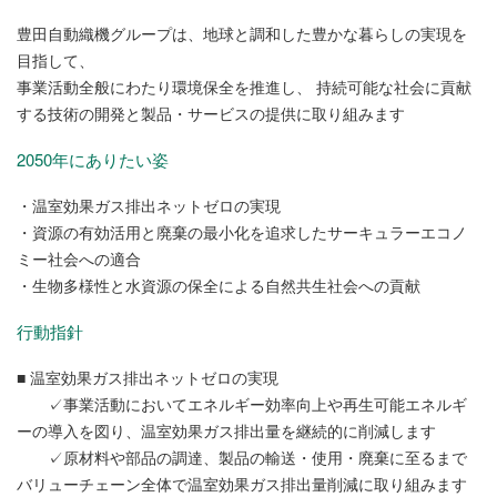
豊田自動織機グループは、地球と調和した豊かな暮らしの実現を
目指して、
事業活動全般にわたり環境保全を推進し、 持続可能な社会に貢献
する技術の開発と製品・サービスの提供に取り組みます
2050年にありたい姿
・温室効果ガス排出ネットゼロの実現
・資源の有効活用と廃棄の最小化を追求したサーキュラーエコノ
ミー社会への適合
・生物多様性と水資源の保全による自然共生社会への貢献
行動指針
■ 温室効果ガス排出ネットゼロの実現
✓事業活動においてエネルギー効率向上や再生可能エネルギ
ーの導入を図り、温室効果ガス排出量を継続的に削減します
✓原材料や部品の調達、製品の輸送・使用・廃棄に至るまで
バリューチェーン全体で温室効果ガス排出量削減に取り組みます