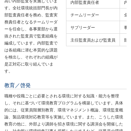
高い内部監査を実施していま
内部監査責任者
内
す。全社環境統括部門長が内
部監査責任者を務め、監査実
チームリーダー
全
務責任者となるチームリーダ
サブリーダー
事
ーを任命し、各事業部から選
抜された監査員で監査組織を
主任監査員および監査員
部
編成しています。内部監査で
は各組織に潜む本質的な課題
を検出し、それぞれの組織が
是正対応に取り組んでいま
す。
教育／啓発
職種や役職ごとに必要とされる環境に対する知識・能力を整理
し、それに基づいて環境教育プログラムを構築しています。具体
的には、従業員階層別教育、環境マネジメント概論、環境監査概
論、製品環境対応教育等を実施しています。また、こうした環境
教育の他に、外部より講師を招き環境に関する講演会を開催した
り、社内報に環境特集記事を掲載したりするなど、従業員の環境