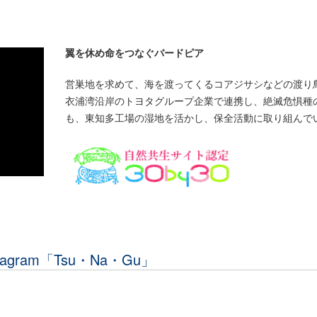
翼を休め命をつなぐバードピア
営巣地を求めて、海を渡ってくるコアジサシなどの渡り
衣浦湾沿岸のトヨタグループ企業で連携し、絶滅危惧種
も、東知多工場の湿地を活かし、保全活動に取り組んで
gram「Tsu・Na・Gu」