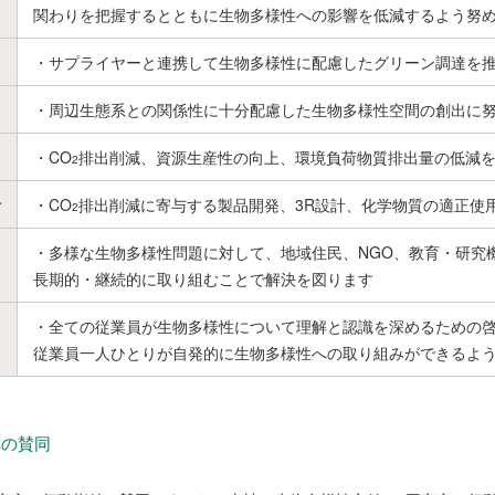
り
関わりを把握するとともに生物多様性への影響を低減するよう努
・サプライヤーと連携して生物多様性に配慮したグリーン調達を
・周辺生態系との関係性に十分配慮した生物多様性空間の創出に
・CO
排出削減、資源生産性の向上、環境負荷物質排出量の低減
2
計
・CO
排出削減に寄与する製品開発、3R設計、化学物質の適正使
2
・多様な生物多様性問題に対して、地域住民、NGO、教育・研究
長期的・継続的に取り組むことで解決を図ります
・全ての従業員が生物多様性について理解と認識を深めるための
従業員一人ひとりが自発的に生物多様性への取り組みができるよ
への賛同