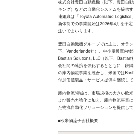
株式会社豊田自動織機（以下、豊田自動
キング）などの自動化システムを提供す
連組織は「Toyota Automated 
新体制での事業開始は2026年4月を
注いでまいります。
豊田自動織機グループでは主に、オランダ子会社で
下、Vanderlande社）、中小規模庫内物流事業
Bastian Solutions, LLC
会社間の連携を強化するとともに、段階的な
の庫内物流事業を統合し、米国ではBasti
付加価値製品・サービス提供を継続して
庫内物流領域は、市場規模の大きい欧米
よび販売力強化に加え、庫内物流事業に
た物流自動化ソリューションを提供して
■欧米物流子会社概要