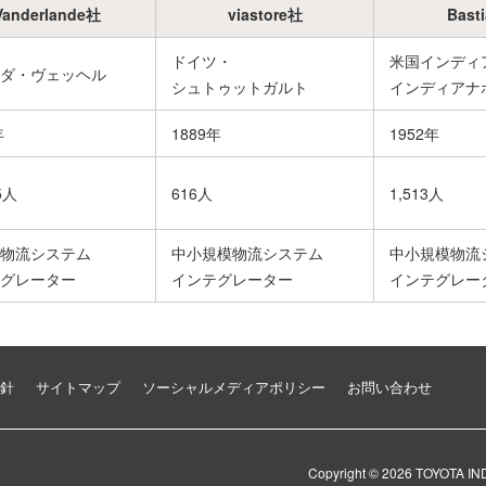
Vanderlande社
viastore社
Bast
ドイツ・
米国インディ
ダ・ヴェッヘル
シュトゥットガルト
インディアナ
年
1889年
1952年
5人
616人
1,513人
物流システム
中小規模物流システム
中小規模物流
グレーター
インテグレーター
インテグレー
針
サイトマップ
ソーシャルメディアポリシー
お問い合わせ
Copyright ©
2026
TOYOTA I