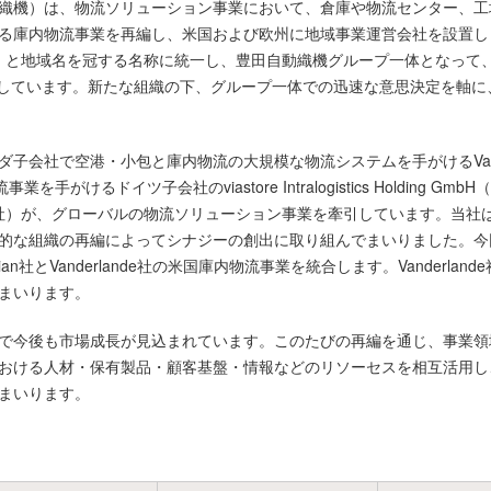
織機）は、物流ソリューション事業において、倉庫や物流センター、工
る庫内物流事業を再編し、米国および欧州に地域事業運営会社を設置し
Logistics」と地域名を冠する名称に統一し、豊田自動織機グループ一体とな
予定しています。新たな組織の下、グループ一体での迅速な意思決定を軸
空港・小包と庫内物流の大規模な物流システムを手がけるVanderlande Ind
を手がけるドイツ子会社のviastore Intralogistics Holding Gm
（以下、Bastian社）が、グローバルの物流ソリューション事業を牽引していま
組織の再編によってシナジーの創出に取り組んでまいりました。今回は、欧州でv
an社とVanderlande社の米国庫内物流事業を統合します。Vanderl
まいります。
で今後も市場成長が見込まれています。このたびの再編を通じ、事業領
おける人材・保有製品・顧客基盤・情報などのリソーセスを相互活用し
まいります。