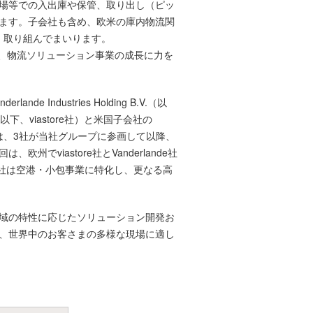
場等での入出庫や保管、取り出し（ピッ
ます。子会社も含め、欧米の庫内物流関
って、取り組んでまいります。
に、物流ソリューション事業の成長に力を
ustries Holding B.V.（以
bH（以下、viastore社）と米国子会社の
す。当社は、3社が当社グループに参画して以降、
iastore社とVanderlande社
ande社は空港・小包事業に特化し、更なる高
域の特性に応じたソリューション開発お
、世界中のお客さまの多様な現場に適し