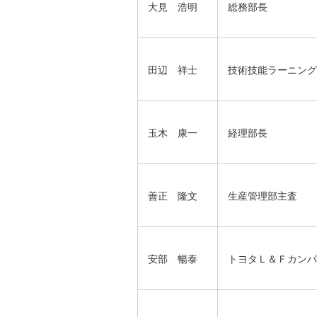
大見 浩明
総務部長
田辺 祥士
技術技能ラーニング
玉木 康一
経理部長
善正 隆文
生産管理部主査
安部 暢泰
トヨタＬ＆Ｆカンパ