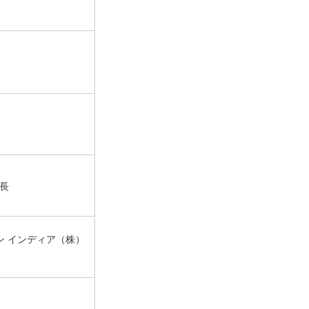
長
ン インディア（株）