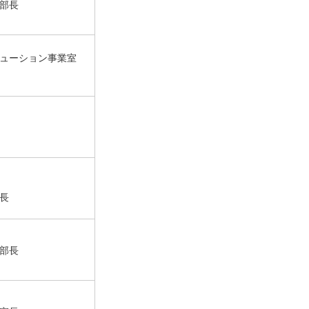
部長
ューション事業室
長
部長