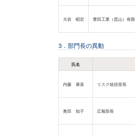
大岩 昭宏
豊田工業（昆山）有限
3．部門長の異動
氏名
内藤 康喜
リスク統括室長
奥田 知子
広報部長