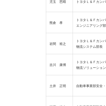
児玉 芭晴
トヨタＬ＆Ｆカンパ
トヨタＬ＆Ｆカンパ
熊倉 孝
エンジニアリング部
トヨタＬ＆Ｆカンパ
岩間 裕之
物流システム部長
トヨタＬ＆Ｆカンパ
吉川 康博
物流ソリューション
土井 正明
自動車事業部安全・