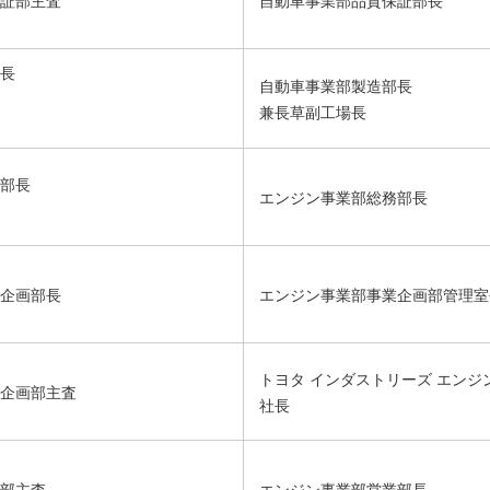
証部主査
自動車事業部品質保証部長
長
自動車事業部製造部長
兼長草副工場長
部長
エンジン事業部総務部長
企画部長
エンジン事業部事業企画部管理室
トヨタ インダストリーズ エンジ
企画部主査
社長
部主査
エンジン事業部営業部長