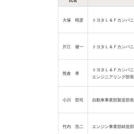
氏名
大塚 晴彦
トヨタＬ＆Ｆカンパニ
片江 健一
トヨタＬ＆Ｆカンパニ
トヨタＬ＆Ｆカンパニ
熊倉 孝
エンジニアリング部長
小川 哲司
自動車事業部製造部長
竹内 浩二
エンジン事業部鋳造部