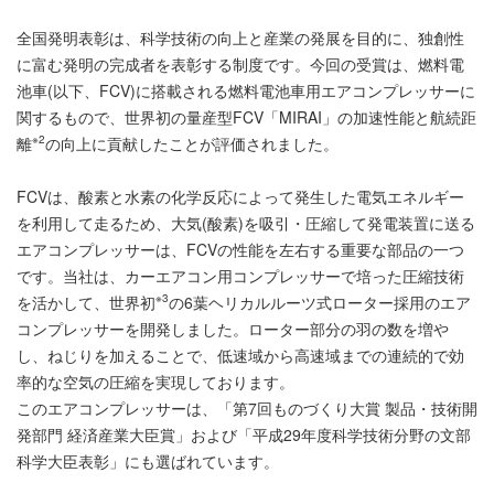
全国発明表彰は、科学技術の向上と産業の発展を目的に、独創性
に富む発明の完成者を表彰する制度です。今回の受賞は、燃料電
池車(以下、FCV)に搭載される燃料電池車用エアコンプレッサーに
関するもので、世界初の量産型FCV「MIRAI」の加速性能と航続距
※2
離
の向上に貢献したことが評価されました。
FCVは、酸素と水素の化学反応によって発生した電気エネルギー
を利用して走るため、大気(酸素)を吸引・圧縮して発電装置に送る
エアコンプレッサーは、FCVの性能を左右する重要な部品の一つ
です。当社は、カーエアコン用コンプレッサーで培った圧縮技術
※3
を活かして、世界初
の6葉ヘリカルルーツ式ローター採用のエア
コンプレッサーを開発しました。ローター部分の羽の数を増や
し、ねじりを加えることで、低速域から高速域までの連続的で効
率的な空気の圧縮を実現しております。
このエアコンプレッサーは、「第7回ものづくり大賞 製品・技術開
発部門 経済産業大臣賞」および「平成29年度科学技術分野の文部
科学大臣表彰」にも選ばれています。