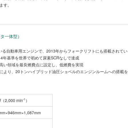
ます。
ータ一体型）
いる自動車用エンジンで、2013年からフォークリフトにも搭載されてい
14年基準を世界で初めて尿素SCRなしで達成
高い領域を最良燃費点に設定し、低燃費を実現
により、20トンハイブリッド油圧ショベルのエンジンルームへの搭載
-1
（2,000 min
）
2mm×946mm×1,087mm