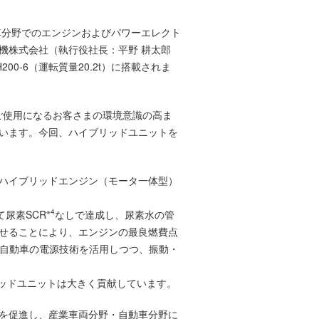
車分野でのエンジンおよびパワーエレクト
建機株式会社（執行役社長：平野 耕太郎
00-6（運転質量20.2t）に搭載されま
ご使用になるお客さまの環境意識の高ま
います。今回、ハイブリッドユニットを
ハイブリッドエンジン（モータ一体型）
※4
て尿素SCR
なしで達成し、尿素水の管
せることにより、エンジンの最良燃費点
、自動車の電源技術を活用しつつ、振動・
ッドユニットは大きく貢献しています。
を促進し、産業車両分野・自動車分野に