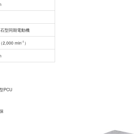
m
磁石型同期電動機
-1
2,000 min
）
m
型PCU
保