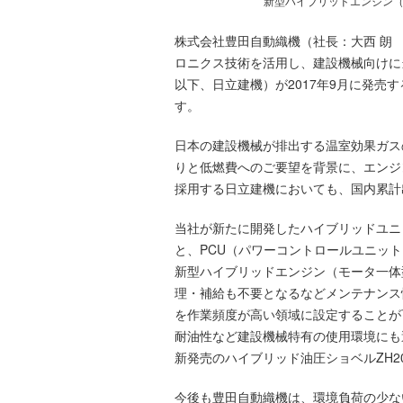
新型ハイブリッドエンジン（
株式会社豊田自動織機（社長：大西 朗
ロニクス技術を活用し、建設機械向けに
以下、日立建機）が2017年9月に発売
す。
日本の建設機械が排出する温室効果ガス
りと低燃費へのご要望を背景に、エンジ
採用する日立建機においても、国内累計出
当社が新たに開発したハイブリッドユニ
と、PCU（パワーコントロールユニッ
新型ハイブリッドエンジン（モータ一体型
理・補給も不要となるなどメンテナンス
を作業頻度が高い領域に設定することが
耐油性など建設機械特有の使用環境にも
新発売のハイブリッド油圧ショベルZH2
今後も豊田自動織機は、環境負荷の少な