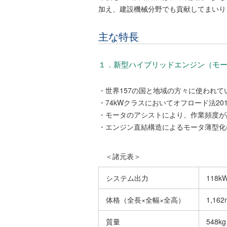
加え、建設機械分野でも貢献してまいり
主な特長
１．新型ハイブリッドエンジン（モ
・世界157の国と地域の方々に使われて
・74kWクラスにおいてオフロード法20
・モータのアシストにより、作業頻度が
・エンジン直結構造によるモータ薄型化
＜諸元表＞
システム出力
118kW
体格（全長×全幅×全高）
1,16
質量
548kg