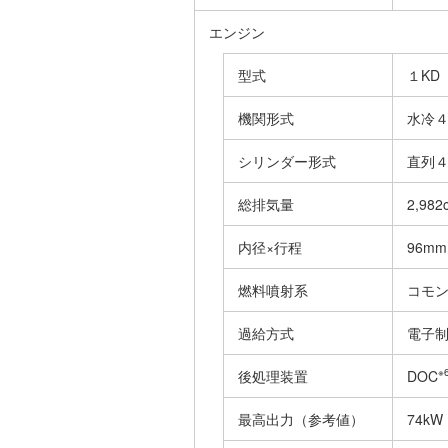
エンジン
型式
１KD
機関形式
水冷
シリンダー形式
直列
総排気量
2,982
内径×行程
96mm
燃料噴射系
コモ
過給方式
電子
※
後処理装置
DOC
最高出力（参考値）
74kW（