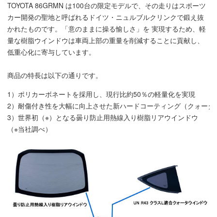
TOYOTA 86GRMN は100台の限定モデルで、その走りはスポーツ
カー開発の聖地と呼ばれるドイツ・ニュルブルクリンクで鍛え抜
かれたものです。「意のままに操る愉しさ」を 実現するため、軽
量な樹脂ウインドウは車両上部の重量を削減することに貢献し、
低重心化に寄与しています。
商品の特長は以下の通りです。
1）
ポリカーボネートを採用し、現行比約50％の軽量化を実現
2）
耐傷付き性を大幅に向上させた新ハードコーティング（クォータ
3）
世界初（※）となる曇り防止用熱線入り樹脂リアウインドウ
（※当社調べ）