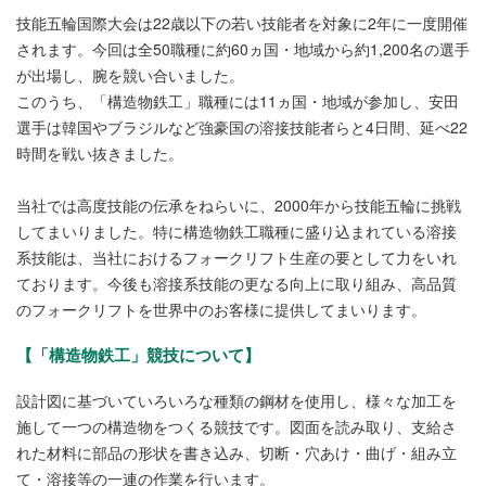
技能五輪国際大会は22歳以下の若い技能者を対象に2年に一度開催
されます。今回は全50職種に約60ヵ国・地域から約1,200名の選手
が出場し、腕を競い合いました。
このうち、「構造物鉄工」職種には11ヵ国・地域が参加し、安田
選手は韓国やブラジルなど強豪国の溶接技能者らと4日間、延べ22
時間を戦い抜きました。
当社では高度技能の伝承をねらいに、2000年から技能五輪に挑戦
してまいりました。特に構造物鉄工職種に盛り込まれている溶接
系技能は、当社におけるフォークリフト生産の要として力をいれ
ております。今後も溶接系技能の更なる向上に取り組み、高品質
のフォークリフトを世界中のお客様に提供してまいります。
【「構造物鉄工」競技について】
設計図に基づいていろいろな種類の鋼材を使用し、様々な加工を
施して一つの構造物をつくる競技です。図面を読み取り、支給さ
れた材料に部品の形状を書き込み、切断・穴あけ・曲げ・組み立
て・溶接等の一連の作業を行います。