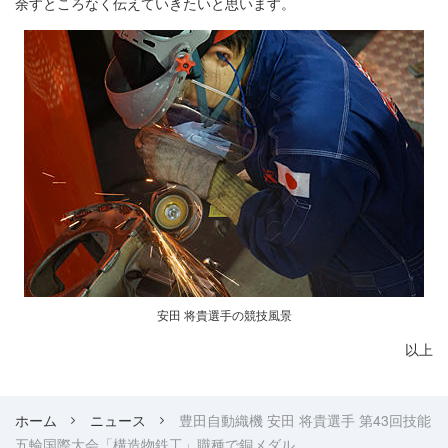
余すところなく伝えていきたいと思います。
安田 将貴選手の競技風景
以上
ホーム
ニュース
豊田自動織機 安田 将貴選手 第43回技能
五輪国際大会「構造物鉄工」職種で銅メダル