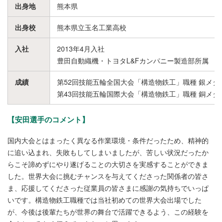
出身地
熊本県
出身校
熊本県立玉名工業高校
入社
2013年4月入社
豊田自動織機・トヨタL&Fカンパニー製造部所属
成績
第52回技能五輪全国大会「構造物鉄工」職種 銀メダ
第43回技能五輪国際大会「構造物鉄工」職種 銅メダ
【安田選手のコメント】
国内大会とはまったく異なる作業環境・条件だったため、精神的
に追い込まれ、失敗もしてしまいましたが、苦しい状況だったか
らこそ諦めずにやり遂げることの大切さを実感することができま
した。世界大会に挑むチャンスを与えてくださった関係者の皆さ
ま、応援してくださった従業員の皆さまに感謝の気持ちでいっぱ
いです。構造物鉄工職種では当社初めての世界大会出場でした
が、今後は後輩たちが世界の舞台で活躍できるよう、この経験を