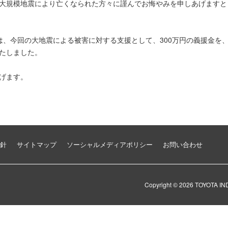
生した大規模地震により亡くなられた方々に謹んでお悔やみを申しあげます
）は、今回の大地震による被害に対する支援として、300万円の義援金を
たしました。
げます。
針
サイトマップ
ソーシャルメディアポリシー
お問い合わせ
Copyright ©
2026
TOYOTA I